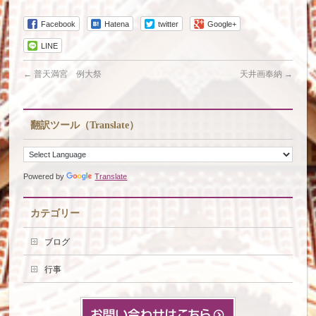
Facebook
Hatena
twitter
Google+
LINE
←
普天満宮 例大祭
天井画奉納
→
翻訳ツール（Translate）
Powered by
Translate
カテゴリー
ブログ
行事