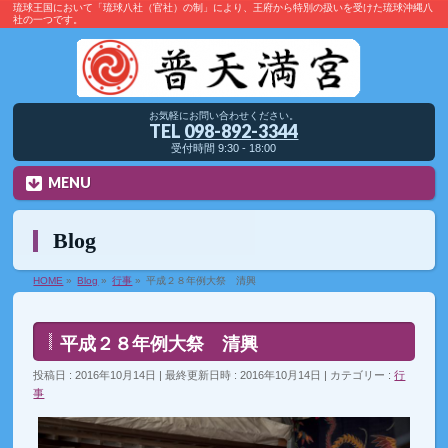
琉球王国において「琉球八社（官社）の制」により、王府から特別の扱いを受けた琉球沖縄八
社の一つです。
お気軽にお問い合わせください。
TEL
098-892-3344
受付時間 9:30 - 18:00
MENU
Blog
HOME
»
Blog
»
行事
»
平成２８年例大祭 清興
平成２８年例大祭 清興
投稿日 : 2016年10月14日
最終更新日時 : 2016年10月14日
カテゴリー :
行
事