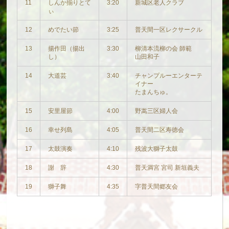
11
しんか揃りとて
3:20
新城区老人クラブ
ぃ
12
めでたい節
3:25
普天間一区レクサークル
13
揚作田（揚出
3:30
柳清本流柳の会 師範
し）
山田和子
14
大道芸
3:40
チャンプルーエンターテ
イナー
たまんちゅ。
15
安里屋節
4:00
野嵩三区婦人会
16
幸せ列島
4:05
普天間二区寿徳会
17
太鼓演奏
4:10
残波大獅子太鼓
18
謝 辞
4:30
普天満宮 宮司 新垣義夫
19
獅子舞
4:35
字普天間郷友会