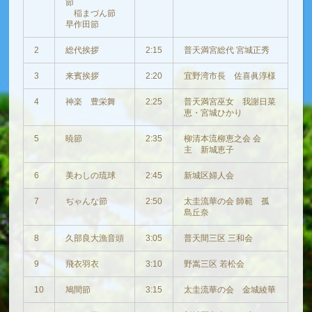
節
稲まづん節
早作田節
2
総代挨拶
2:15
普天満宮総代 宮城正秀
3
来賓挨拶
2:20
宜野湾市長 佐喜眞淳様
4
神楽 豊栄舞
2:25
普天満宮巫女 我謝日菜
恵・宮城ひかり
5
暁節
2:35
柳清本流柳恵之会 会
主 新城恵子
6
美わしの琉球
2:45
新城区婦人会
7
ぢゃんな節
2:50
太圭流華の会 師範 孤
島丘奈
8
久部良大漁音頭
3:05
普天間三区 三和会
9
飛衣羽衣
3:10
野嵩三区 若松会
10
鳩間節
3:15
太圭流華の会 金城綾華