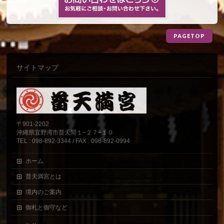
PAGETOP
サイトマップ
〒901-2202
沖縄県宜野湾市普天間１−２７−１０
TEL : 098-892-3344 / FAX : 098-892-0994
ホーム
普天満宮とは
境内のご案内
御札と御守など