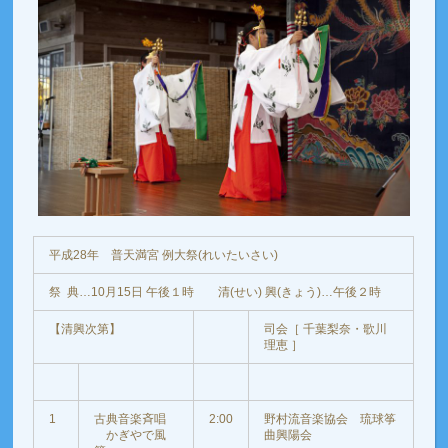
平成28年 普天満宮 例大祭(れいたいさい)
祭 典…10月15日 午後１時 清(せい) 興(きょう)…午後２時
【清興次第】
司会［ 千葉梨奈・歌川
理恵 ］
1
古典音楽斉唱
2:00
野村流音楽協会 琉球筝
かぎやで風
曲興陽会