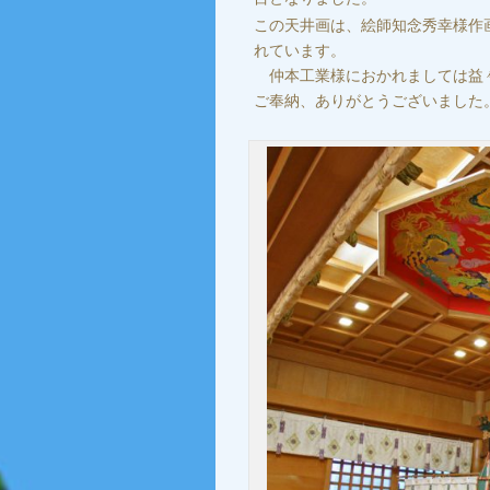
この天井画は、絵師知念秀幸様作
れています。
仲本工業様におかれましては益
ご奉納、ありがとうございました