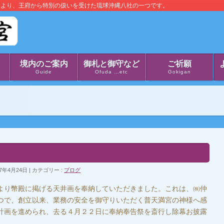
により、王府から特別の扱いを受けた琉球沖縄八社の一つです。
境内のご案内
御札と御守など
ご祈願
u
Guide
Ofuda …etc
Gokigan
7年4月24日
カテゴリー :
ブログ
り幣殿に掲げる天井画を奉納していただきました。これは、㈱仲
つで、創立以来、業務の安全を御守りいただく普天満宮の神様へ感
計画を進められ、去る４月２２日に奉納奉告祭を斎行し除幕お披露