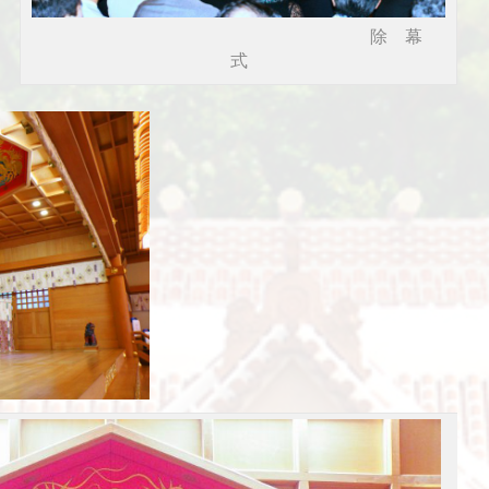
除 幕
式