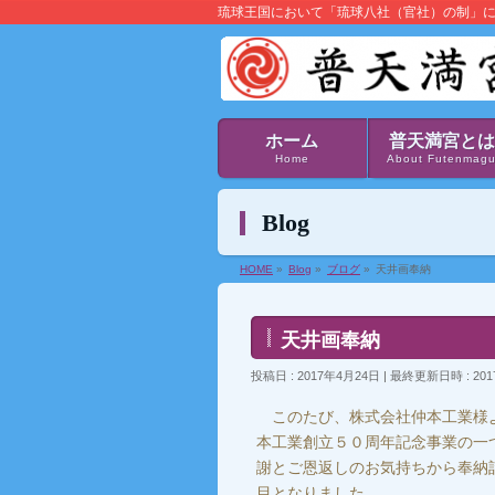
琉球王国において「琉球八社（官社）の制」
ホーム
普天満宮とは
Home
About Futenmag
Blog
HOME
»
Blog
»
ブログ
»
天井画奉納
天井画奉納
投稿日 : 2017年4月24日
最終更新日時 : 201
このたび、株式会社仲本工業様よ
本工業創立５０周年記念事業の一
謝とご恩返しのお気持ちから奉納
目となりました。