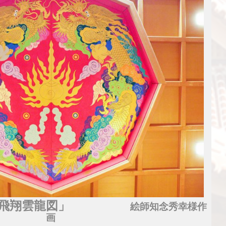
彩飛翔雲龍図」
絵師知念秀幸様作
画