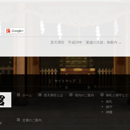
Google+
普天満宮 平成29年「夏越の大祓」御案内
→
サイトマップ
ホーム
普天満宮とは
境内のご案内
御札と御守など
御札
御守
神棚
交通のご案内
94