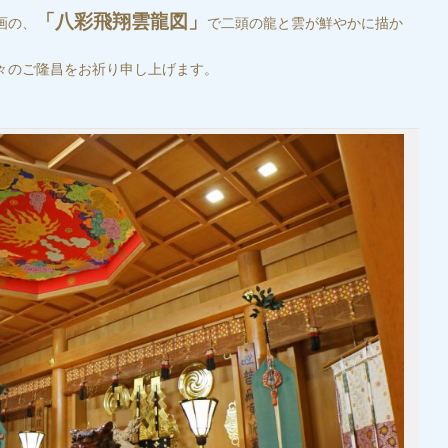
「八彩飛翔雲龍図」
画の、
で二頭の龍と雲が鮮やかに描か
々のご隆昌をお祈り申し上げます。
。