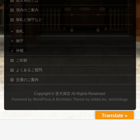
普天満宮とは
境内のご案内
御札と御守など
御札
御守
神棚
ご祈願
よくあるご質問
交通のご案内
Copyright ©
普天満宮
All Rights Reserved.
Powered by
WordPress
&
BizVektor Theme
by
Vektor,Inc.
technology.
Translate »